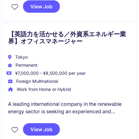
ロジェクト推進を通じて事業運営を支えていただきま
View Job
す。
【英語力を活かせる／外資系エネルギー業
界】オフィスマネージャー
Tokyo
Permanent
¥7,000,000 - ¥8,500,000 per year
Foreign Multinational
Work from Home or Hybrid
A leading international company in the renewable
energy sector is seeking an experienced and
proactive Office Manager to support its growing
Tokyo office. This is an exciting opportunity to join a
View Job
dynamic, mission-driven organization focused on