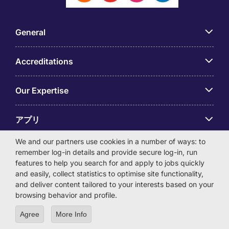
General
Accreditations
Our Expertise
アプリ
We and our partners use cookies in a number of ways: to
Employer Centre
remember log-in details and provide secure log-in, run
features to help you search for and apply to jobs quickly
and easily, collect statistics to optimise site functionality,
and deliver content tailored to your interests based on your
browsing behavior and profile.
© Michael Page International (Japan) K.K. Corporation
Agree
More Info
Number 0104-01-043253 Registered Office 6F Hulic
Kamiyacho Building 4-3-13 Toranomon, Minato-ku Tokyo