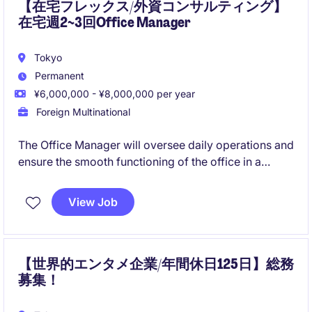
【在宅フレックス/外資コンサルティング】
在宅週2~3回Office Manager
Tokyo
Permanent
¥6,000,000 - ¥8,000,000 per year
Foreign Multinational
The Office Manager will oversee daily operations and
ensure the smooth functioning of the office in a
professional services environment. This role requires
a proactive individual who can manage
View Job
administrative tasks while supporting business
efficiency in Tokyo.
【世界的エンタメ企業/年間休日125日】総務
募集！