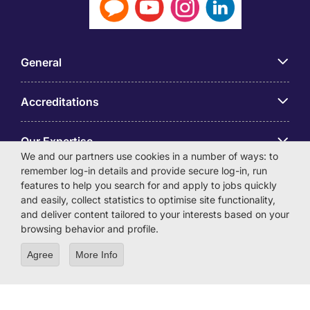
General
Accreditations
Our Expertise
We and our partners use cookies in a number of ways: to
remember log-in details and provide secure log-in, run
アプリ
features to help you search for and apply to jobs quickly
and easily, collect statistics to optimise site functionality,
and deliver content tailored to your interests based on your
Employer Centre
browsing behavior and profile.
Agree
More Info
© Michael Page International (Japan) K.K. Corporation