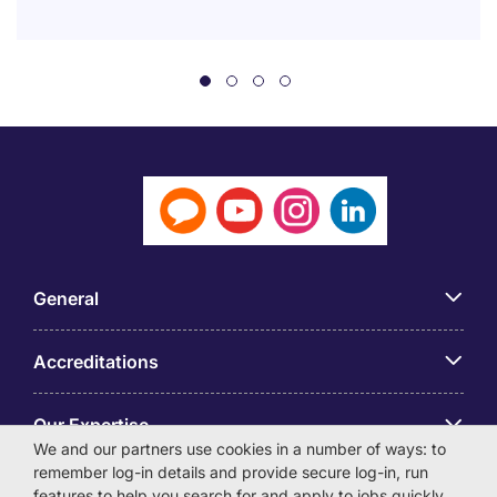
General
Accreditations
Our Expertise
We and our partners use cookies in a number of ways: to
remember log-in details and provide secure log-in, run
アプリ
features to help you search for and apply to jobs quickly