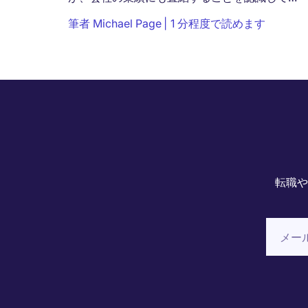
ます。 目標達成のためのモチベーションとして
筆者
Michael Page
1 分程度で読めます
報酬や福利厚生を掲げる企業も多くあります
が、...
転職や