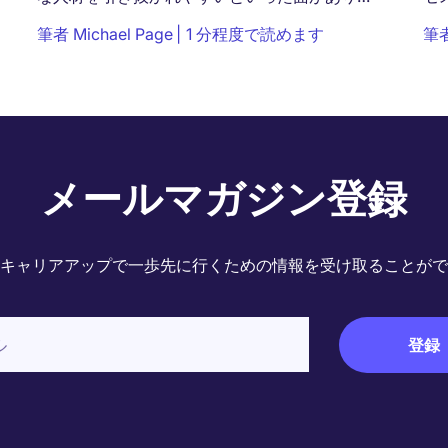
す。近年、人々は仕事で得られる金銭的報酬だ
供
筆者
Michael Page
1 分程度で読めます
筆
けではなく、自分が働きやすい環境か、会社の
ど
価値観に共感できるか、...
メールマガジン登録
キャリアアップで一歩先に行くための情報を受け取ることがで