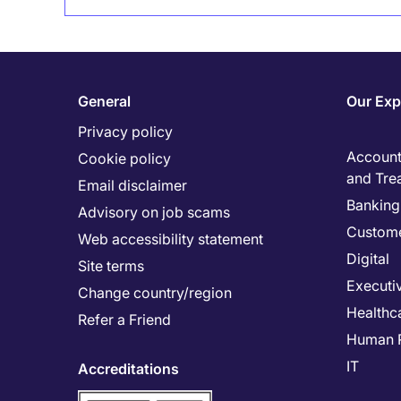
General
Our Exp
Privacy policy
Accounti
Cookie policy
and Tre
Email disclaimer
Banking 
Advisory on job scams
Custome
Web accessibility statement
Digital
Site terms
Executi
Change country/region
Healthc
Refer a Friend
Human 
IT
Accreditations