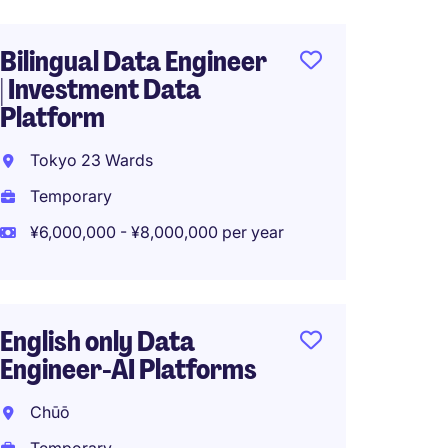
Bilingual Data Engineer
Englis
| Investment Data
Engine
Platform
Platf
Tokyo 23 Wards
Tokyo
Temporary
Tempo
¥6,000,000 - ¥8,000,000 per year
¥8,000
Work f
English only Data
Engineer-AI Platforms
【Hiri
Engine
Chūō
Engine