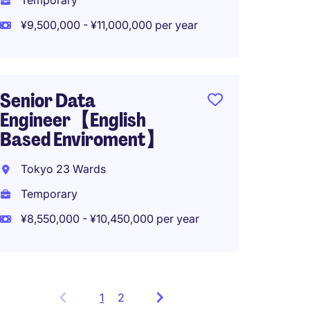
Temporary
Tokyo
¥9,500,000 - ¥11,000,000 per year
Tempo
¥4,500
Senior Data
Engineer【English
Based Enviroment】
Data E
Tokyo 23 Wards
Tokyo
Temporary
Perma
¥8,550,000 - ¥10,450,000 per year
1
Showing
2