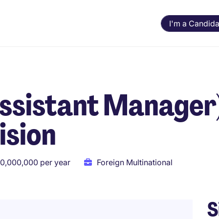
I'm a Candida
Assistant Manager)
ision
10,000,000 per year
Foreign Multinational
S