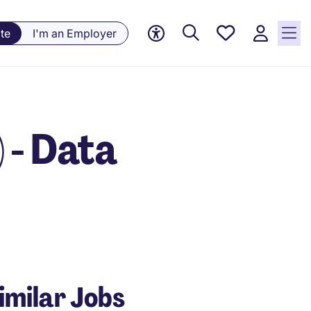
Saved
te
I'm an Employer
jobs, 0
currently
saved
jobs
 - Data
imilar Jobs