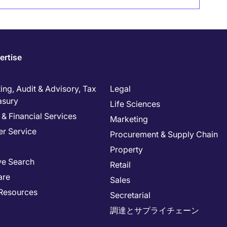
ertise
ng, Audit & Advisory, Tax
Legal
asury
Life Sciences
& Financial Services
Marketing
r Service
Procurement & Supply Chain
Property
ve Search
Retail
are
Sales
Resources
Secretarial
調達とサプライチェーン