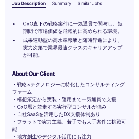
Job Description
Summary
Similar Jobs
CxO直下の戦略案件に一気通貫で関与し、短
期間で市場価値を飛躍的に高められる環境。
成果連動型の高水準報酬と随時昇進により、
実力次第で業界最速クラスのキャリアアップ
が可能。
About Our Client
・戦略×テクノロジーに特化したコンサルティング
ファーム
・構想策定から実装・運用まで一気通貫で支援
・CxO層と並走する実行型コンサルが強み
・自社SaaSを活用したDX支援体制あり
・フラットで実力主義、若手でも大手案件に挑戦可
能
・地方創生やデジタル活用にも注力