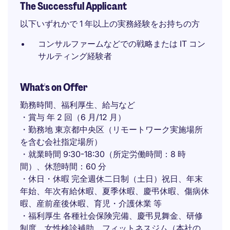
The Successful Applicant
以下いずれかで 1 年以上の実務経験をお持ちの方
コンサルファームなどでの戦略または IT コン
サルティング経験者
What's on Offer
勤務時間、福利厚生、給与など
・賞与 年 2 回（6 月/12 月）
・勤務地 東京都中央区（リモートワーク実施場所
を含む会社指定場所）
・就業時間 9:30-18:30（所定労働時間：8 時
間）、休憩時間：60 分
・休日・休暇 完全週休二日制（土日）祝日、年末
年始、年次有給休暇、夏季休暇、慶弔休暇、傷病休
暇、産前産後休暇、育児・介護休業 等
・福利厚生 各種社会保険完備、慶弔見舞金、研修
制度、女性検診補助、フィットネスジム（本社の