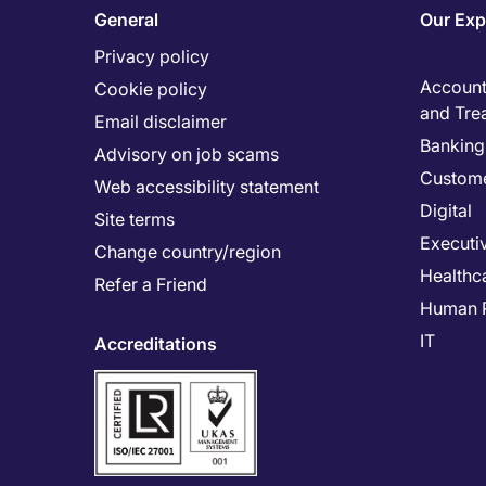
General
Our Exp
Privacy policy
Accounti
Cookie policy
and Tre
Email disclaimer
Banking 
Advisory on job scams
Custome
Web accessibility statement
Digital
Site terms
Executi
Change country/region
Healthc
Refer a Friend
Human 
IT
Accreditations