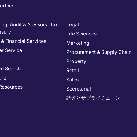
ertise
ng, Audit & Advisory, Tax
Legal
asury
Life Sciences
& Financial Services
Marketing
r Service
Procurement & Supply Chain
Property
ve Search
Retail
are
Sales
Resources
Secretarial
調達とサプライチェーン