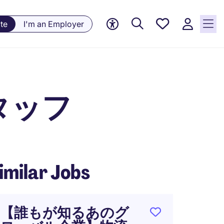
Saved
te
I'm an Employer
jobs, 0
currently
saved
jobs
タッフ
imilar Jobs
【誰もが知るあのグ