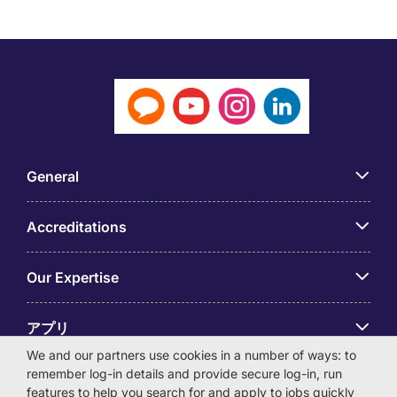
General
Accreditations
Our Expertise
アプリ
We and our partners use cookies in a number of ways: to
remember log-in details and provide secure log-in, run
Employer Centre
features to help you search for and apply to jobs quickly