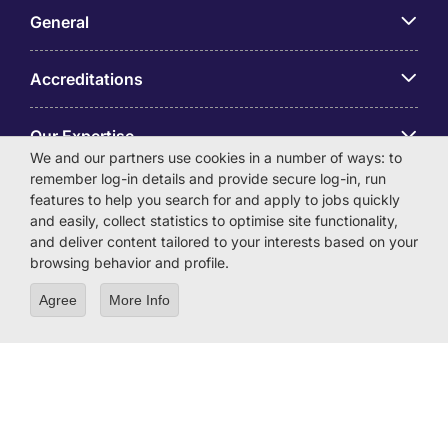
General
Accreditations
Our Expertise
We and our partners use cookies in a number of ways: to
remember log-in details and provide secure log-in, run
アプリ
features to help you search for and apply to jobs quickly
and easily, collect statistics to optimise site functionality,
and deliver content tailored to your interests based on your
Employer Centre
browsing behavior and profile.
Agree
More Info
© Michael Page International (Japan) K.K. Corporation
Number 0104-01-043253 Registered Office 6F Hulic
Kamiyacho Building 4-3-13 Toranomon, Minato-ku Tokyo
105-0001