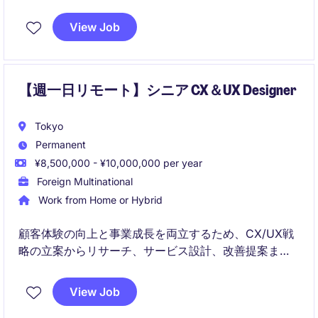
まで幅広く担当するポジションです。
View Job
単なる制作業務ではなく、製品価値向上に向けたデザ
イン戦略の立案やチームマネジメントを通じて事業成
長に貢献します。
【週一日リモート】シニア CX＆UX Designer
Tokyo
Permanent
¥8,500,000 - ¥10,000,000 per year
Foreign Multinational
Work from Home or Hybrid
顧客体験の向上と事業成長を両立するため、CX/UX戦
略の立案からリサーチ、サービス設計、改善提案まで
をリードするポジションです。多様な業界のクライア
ントと協働し、ユーザーインサイトを実行可能なデジ
View Job
タル体験へと変換していただきます。