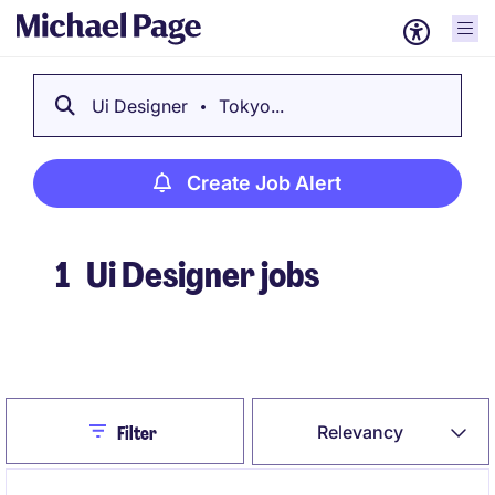
Ui Designer
Tokyo...
Create Job Alert
1
Ui Designer jobs
Create Job Alert
Close
Relevancy
Filter