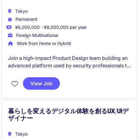
Tokyo
Permanent
¥6,000,000 - ¥9,000,000 per year
Foreign Multinational
Work from Home or Hybrid
Join a high-impact Product Design team building an
advanced platform used by security professionals to
detect, investigate, and respond to threats. This is an
opportunity to lead end-to-end product design for
View Job
complex, data-rich workflows while shaping the
future of AI-driven security operations.
暮らしを変えるデジタル体験を創るUX/UIデ
ザイナー
Tokyo