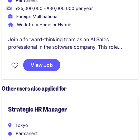
Permanent
¥25,000,000 - ¥30,000,000 per year
Foreign Multinational
Work from Home or Hybrid
Join a forward-thinking team as an AI Sales
professional in the software company. This role
offers a chance to drive innovative solutions and
deliver exceptional results in a Tokyo-based
View Job
environment.
Other users also applied for
Strategic HR Manager
Tokyo
Permanent