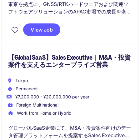
東京を拠点に、GNSS/RTKハードウェアおよび関連ソ
フトウェアソリューションのAPAC市場での成長を牽引
するSales Executiveポジションです。新規顧客開拓、
パートナー連携、ソリューション提案を通じて、測
View Job
量・建設・インフラ・農業・公共安全などの領域にお
ける売上拡大を担っていただきます。
【Global SaaS】Sales Executive｜M&A・投資
案件を支えるエンタープライズ営業
Tokyo
Permanent
¥7,200,000 - ¥20,000,000 per year
Foreign Multinational
Work from Home or Hybrid
グローバルSaaS企業にて、M&A・投資案件向けのデー
タ管理プラットフォームを提案するSales Executiveを