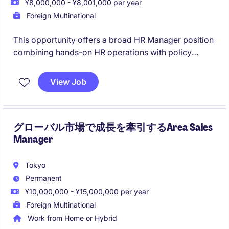
¥8,000,000 - ¥8,001,000 per year
Foreign Multinational
This opportunity offers a broad HR Manager position
combining hands-on HR operations with policy
development, compliance, and employee relations.
You will partner closely with employees and
View Job
leadership to strengthen HR processes and support
organisational growth in Japan.
グローバル市場で成長を牽引するArea Sales
Manager
Tokyo
Permanent
¥10,000,000 - ¥15,000,000 per year
Foreign Multinational
Work from Home or Hybrid