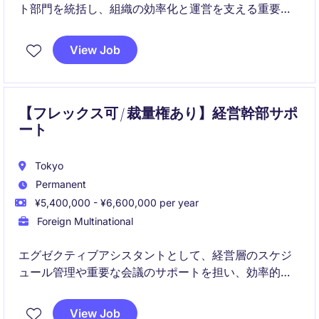
ト部門を統括し、組織の効率化と運営を支える重要な
役割を担います。テクノロジー・通信業界での経験を
活かし、戦略的なサポートを提供いただける方を募集
View Job
しています。
【フレックス可 / 裁量権あり】経営幹部サポ
ート
Tokyo
Permanent
¥5,400,000 - ¥6,600,000 per year
Foreign Multinational
エグゼクティブアシスタントとして、経営層のスケジ
ュール管理や重要な会議のサポートを担い、効率的な
業務遂行を支援していただきます。テクノロジー＆テ
レコム業界での秘書業務経験を活かし、組織の成功に
View Job