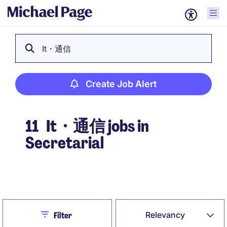
It・通信
Create Job Alert
11
It・通信 jobs in
Secretarial
Create Job Alert
Close
Relevancy
Filter