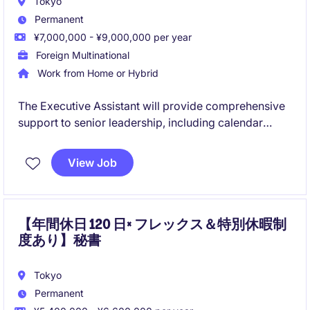
Tokyo
Permanent
¥7,000,000 - ¥9,000,000 per year
Foreign Multinational
Work from Home or Hybrid
The Executive Assistant will provide comprehensive
support to senior leadership, including calendar
management, travel coordination, meeting
arrangements, and communication with both internal
View Job
and external stakeholders. This position is ideal for
someone who thrives in a dynamic environment and
enjoys taking ownership in a highly visible support
role.
【年間休日 120 日× フレックス＆特別休暇制
度あり】秘書
Tokyo
Permanent