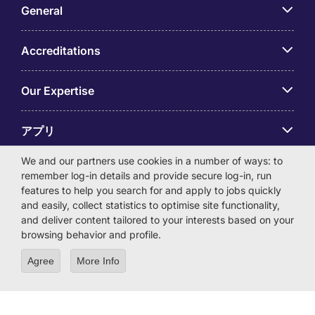
General
Accreditations
Our Expertise
アプリ
We and our partners use cookies in a number of ways: to
Employer Centre
remember log-in details and provide secure log-in, run
features to help you search for and apply to jobs quickly
and easily, collect statistics to optimise site functionality,
and deliver content tailored to your interests based on your
browsing behavior and profile.
© Michael Page International (Japan) K.K. Corporation
Agree
More Info
Number 0104-01-043253 Registered Office 6F Hulic
Kamiyacho Building 4-3-13 Toranomon, Minato-ku Tokyo
105-0001
License Number: 13-ユ-040405 / 派 13-300434