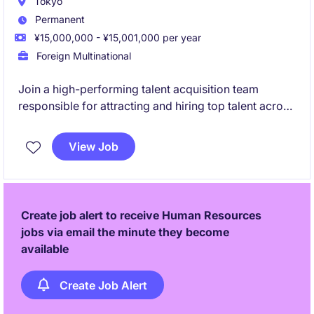
Tokyo
Permanent
¥15,000,000 - ¥15,001,000 per year
Foreign Multinational
Join a high-performing talent acquisition team
responsible for attracting and hiring top talent across
Japan. This role combines end-to-end recruiting,
stakeholder partnership, market intelligence, and
View Job
recruitment project leadership within a global
technology environment.
Create job alert to receive Human Resources
jobs via email the minute they become
available
Create Job Alert