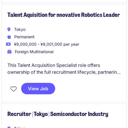
いただきます。
Talent Aquisition for nnovative Robotics Leader
Tokyo
Permanent
¥9,000,000 - ¥9,001,000 per year
Foreign Multinational
This Talent Acquisition Specialist role offers
ownership of the full recruitment lifecycle, partnering
closely with business leaders to attract top talent. It is
an excellent opportunity for a recruiter who thrives in
View Job
a fast-paced environment and enjoys building
scalable hiring processes.
Recruiter | Tokyo | Semiconductor Industry