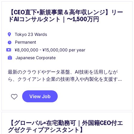
【CEO直下×新規事業＆高年収レンジ】リー
ドAIコンサルタント｜〜1,500万円
Tokyo 23 Wards
Permanent
¥8,000,000 - ¥15,000,000 per year
Japanese Corporate
最新のクラウドやデータ基盤、AI技術を活用しなが
ら、クライアント企業の技術導入や内製化を支援する
リードコンサルタントのポジションです。
View Job
CEO直下の新規事業領域で、アセスメントからプロジ
ェクト伴走まで幅広く担当し、事業の成長に応じて経
営幹部としての活躍が期待されるポジションとなって
おります。
【グローバル×在宅勤務可｜外国籍CEO付エ
グゼクティブアシスタント】