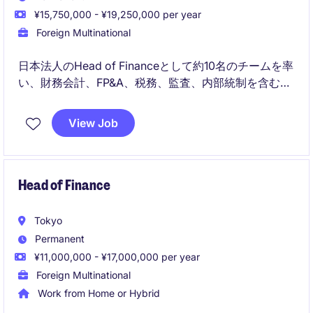
¥15,750,000 - ¥19,250,000 per year
Foreign Multinational
日本法人のHead of Financeとして約10名のチームを率
い、財務会計、FP&A、税務、監査、内部統制を含むフ
ァイナンス機能全体を統括します。
View Job
日本の経営陣および海外のリージョナル・グローバル
チームと連携し、財務の健全性を確保しながら、事業
の成長、収益性向上、組織力強化を推進するポジショ
ンです。
Head of Finance
Tokyo
Permanent
¥11,000,000 - ¥17,000,000 per year
Foreign Multinational
Work from Home or Hybrid