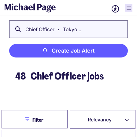
Chief Officer
Tokyo...
Create Job Alert
48
Chief Officer jobs
Create Job Alert
Close
Relevancy
Filter