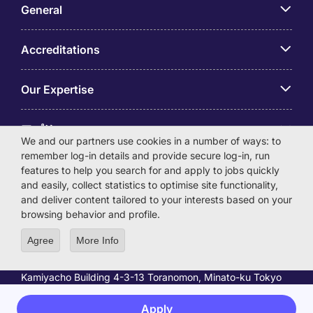
General
Accreditations
Our Expertise
アプリ
We and our partners use cookies in a number of ways: to
remember log-in details and provide secure log-in, run
Employer Centre
features to help you search for and apply to jobs quickly
and easily, collect statistics to optimise site functionality,
and deliver content tailored to your interests based on your
browsing behavior and profile.
Agree
More Info
© Michael Page International (Japan) K.K. Corporation
Number 0104-01-043253 Registered Office 6F Hulic
Kamiyacho Building 4-3-13 Toranomon, Minato-ku Tokyo
105-0001
License Number: 13-ユ-040405 / 派 13-300434
Apply