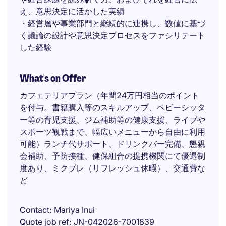
え、意思決定に活かした実績
・経営層や事業部門と継続的に連携し、数値に基づ
く議論の設計や意思決定プロセスをファシリテート
した経験
What's on Offer
カフェテリアプラン（年間24万円相当のポイント
を付与。書籍購入等のスキルアップ、ベビーシッタ
ー等の育児支援、ジム補助等の健康支援、ライブや
スポーツ観戦まで、幅広いメニューから自由に利用
可能）ランチ代サポート、ドリンクバー完備、懇親
会補助、予防接種、健保組合の提携機関にて優遇制
度あり、ミクブレ（リフレッシュ休暇）、交通費な
ど
Contact
Mariya Inui
Quote job ref
JN-042026-7001839