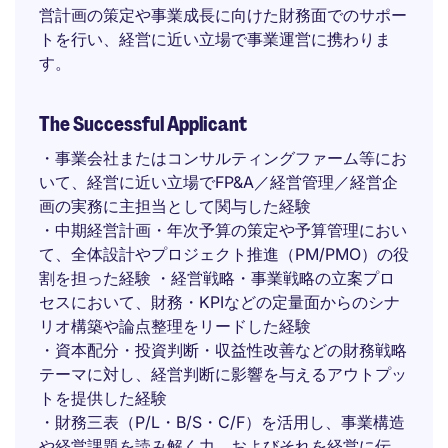
営計画の策定や事業成長に向けた財務面でのサポー
トを行い、経営に近い立場で事業運営に携わりま
す。
The Successful Applicant
・事業会社またはコンサルティングファーム等にお
いて、経営に近い立場でFP&A／経営管理／経営企
画の実務に主担当として関与した経験
・中期経営計画・年次予算の策定や予算管理におい
て、全体設計やプロジェクト推進（PM/PMO）の役
割を担った経験 ・経営戦略・事業戦略の立案プロ
セスにおいて、財務・KPIなどの定量面からのシナ
リオ構築や論点整理をリードした経験
・資本配分・投資判断・収益性改善などの財務戦略
テーマに対し、経営判断に影響を与えるアウトプッ
トを提供した経験
・財務三表（P/L・B/S・C/F）を活用し、事業構造
や経営課題を読み解く力、およびそれを経営に伝