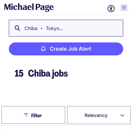
Chiba
Tokyo...
Create Job Alert
15
Chiba jobs
Create Job Alert
Close
Relevancy
Filter