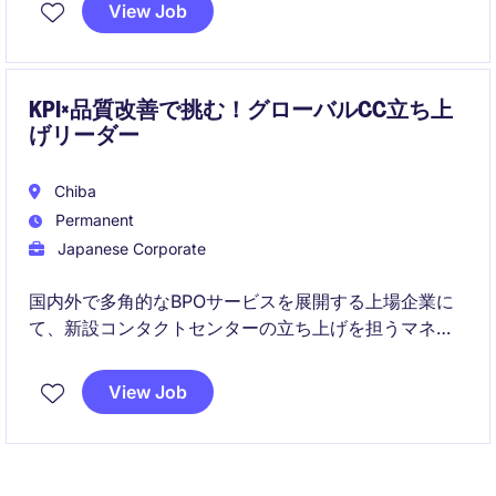
View Job
ハード・ソフトの管理からトラブル対応、システム運
用まで幅広く対応し、安定したIT環境の維持に貢献し
ます。
KPI×品質改善で挑む！グローバルCC立ち上
げリーダー
Chiba
Permanent
Japanese Corporate
国内外で多角的なBPOサービスを展開する上場企業に
て、新設コンタクトセンターの立ち上げを担うマネー
ジャーポジションです。
View Job