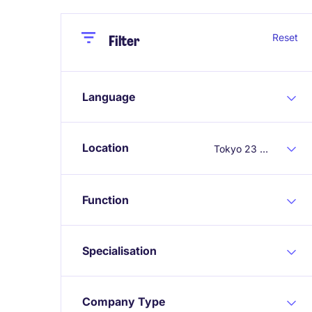
Close
Close
Reset
Filter
Language
Location
Tokyo 23 Wards
Function
Specialisation
Company Type