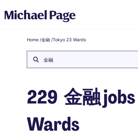
Home
/
金融
/
Tokyo 23 Wards
Breadcrumb
金融
229
金融 jobs i
Wards