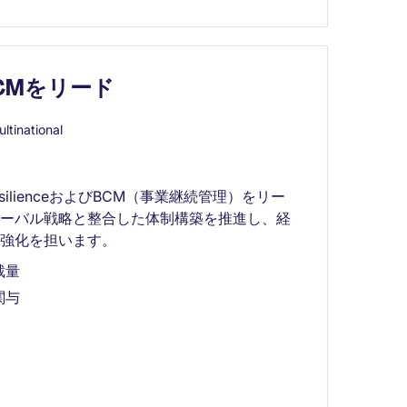
CMをリード
ltinational
esilienceおよびBCM（事業継続管理）をリー
ローバル戦略と整合した体制構築を推進し、経
強化を担います。
裁量
関与