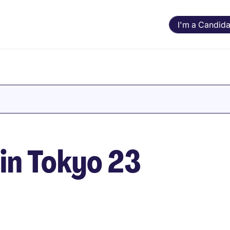
I'm a Candida
n Tokyo 23