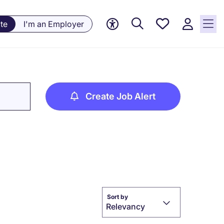
Saved
te
I'm an Employer
jobs, 0
currently
saved
jobs
Create Job Alert
Sort by
Relevancy