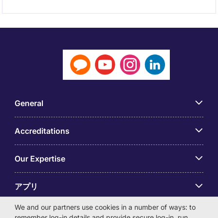
General
Accreditations
Our Expertise
アプリ
We and our partners use cookies in a number of ways: to
Employer Centre
remember log-in details and provide secure log-in, run