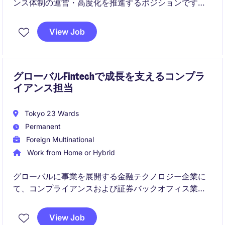
ンス体制の運営・高度化を推進するポジションです。
事業部門と密接に連携しながら、リスク管理、規制対
応、コンプライアンス文化の醸成に貢献いただきま
View Job
す。
グローバルFintechで成長を支えるコンプラ
イアンス担当
Tokyo 23 Wards
Permanent
Foreign Multinational
Work from Home or Hybrid
グローバルに事業を展開する金融テクノロジー企業に
て、コンプライアンスおよび証券バックオフィス業務
を幅広く担当いただきます。日本国内の規制対応に加
え、海外チームとの連携や業務改善プロジェクトにも
View Job
携わることができるポジションです。