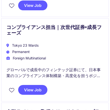
View Job
規制対応から組織全体のリスク文化醸成まで幅広く担
い、事業成長を支える重要な役割を担います。
コンプライアンス担当｜次世代証券×成長フ
ェーズ
Tokyo 23 Wards
Permanent
Foreign Multinational
グローバルで成長中のフィンテック証券にて、日本事
業のコンプライアンス体制構築・高度化を担うポジシ
ョンです。規制対応からKYC・AML、プロダクト拡張
に伴うリスク整備まで幅広く関与し、事業成長を支え
View Job
ます。