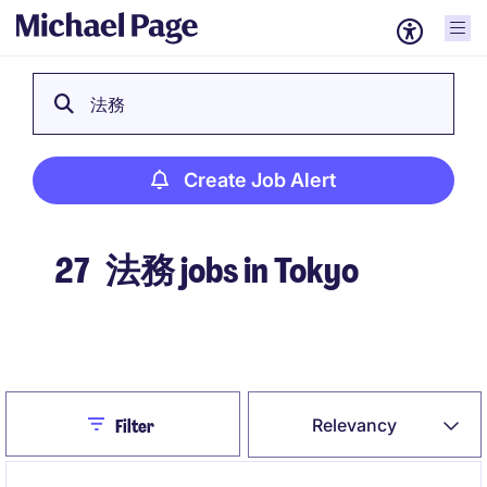
法務
Create Job Alert
27
法務 jobs in Tokyo
Create Job Alert
Close
Relevancy
Filter