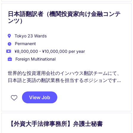
多様な関係者と連携しながら、ユーザー価値の最大化
とサービス成長をリードします。
日本語翻訳者（機関投資家向け金融コンテ
ンツ）
Tokyo 23 Wards
Permanent
¥8,000,000 - ¥10,000,000 per year
Foreign Multinational
世界的な投資運用会社のインハウス翻訳チームにて、
日本語と英語の翻訳業務を担当するポジションです。
営業・マーケティング・リサーチ・法務・コンプライ
View Job
アンスなど幅広い部門と連携しながら、日本の機関投
資家向けコンテンツの翻訳品質向上とローカライゼー
ションを推進していただきます。
【外資大手法律事務所】弁護士秘書