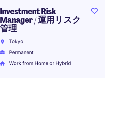
Investment Risk
Manager / 運用リスク
管理
Tokyo
Permanent
Work from Home or Hybrid