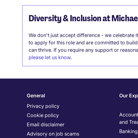
Diversity & Inclusion at Micha
We don't just accept difference - we celebrate 
to apply for this role and are committed to bui
can thrive. If you require any support or reason
please let us know
.
General
Our Exp
Privacy policy
Accounti
Cookie policy
and Tre
Email disclaimer
Banking 
Advisory on job scams