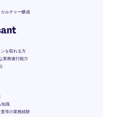
とカルチャー醸成
cant
ョンを取れる方
本的な業務遂行能力
上
験
る知識
監査等の業務経験