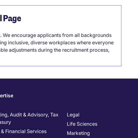
el Page
it. We encourage applicants from all backgrounds
lding inclusive, diverse workplaces where everyone
able adjustments during the recruitment process,
ertise
ng, Audit & Advisory, Tax
Legal
asury
Life Sciences
& Financial Services
Marketing