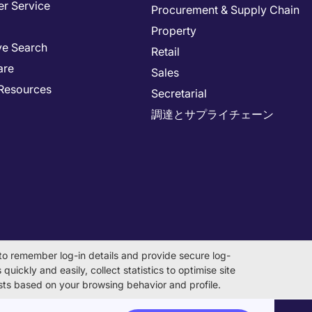
r Service
Procurement & Supply Chain
Property
ve Search
Retail
are
Sales
Resources
Secretarial
調達とサプライチェーン
to remember log-in details and provide secure log-
quickly and easily, collect statistics to optimise site
rests based on your browsing behavior and profile.