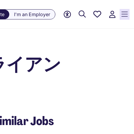
Saved
te
I'm an Employer
jobs, 0
currently
saved
jobs
ライアン
imilar Jobs