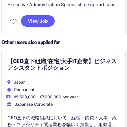
Executive Administration Specialist to support senior
leadership in our Tokyo office. This role plays a
crucial part in ensuring smooth executive operations,
View Job
managing administrative functions, and facilitating
seamless communication across teams.
Other users also applied for
【CEO直下組織/在宅/大手IT企業】ビジネス
アシスタントポジション
Japan
Permanent
¥5,500,000 - ¥7,000,000 per year
Japanese Corporate
CEO直下の戦略組織において、経理・購買・人事・総
務・ファシリティ関連業務を幅広く担当し、組織運営