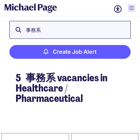
事務系
Create Job Alert
5
事務系 vacancies in
Healthcare /
Pharmaceutical
Create Job Alert