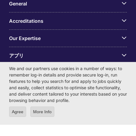
General
Accreditations
Our Expertise
アプリ
We and our partners use cookies in a number of ways: to
Employer Centre
remember log-in details and provide secure log-in, run
features to help you search for and apply to jobs quickly
and easily, collect statistics to optimise site functionality,
and deliver content tailored to your interests based on your
browsing behavior and profile.
© Michael Page International (Japan) K.K. Corporation
Agree
More Info
Number 0104-01-043253 Registered Office 6F Hulic
Kamiyacho Building 4-3-13 Toranomon, Minato-ku Tokyo
105-0001
License Number: 13-ユ-040405 / 派 13-300434