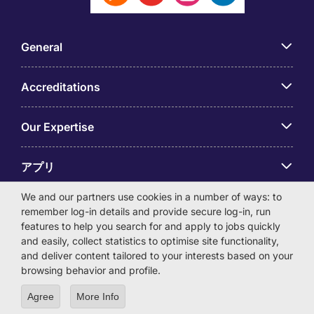
General
Accreditations
Our Expertise
アプリ
We and our partners use cookies in a number of ways: to
Employer Centre
remember log-in details and provide secure log-in, run
features to help you search for and apply to jobs quickly
and easily, collect statistics to optimise site functionality,
and deliver content tailored to your interests based on your
browsing behavior and profile.
© Michael Page International (Japan) K.K. Corporation
Agree
More Info
Number 0104-01-043253 Registered Office 6F Hulic