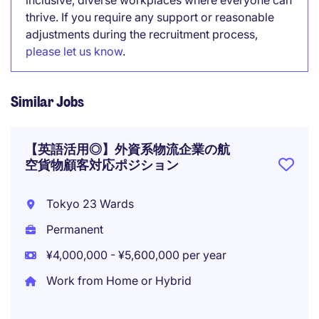
inclusive, diverse workplaces where everyone can
thrive. If you require any support or reasonable
adjustments during the recruitment process,
please let us know
.
Similar Jobs
【英語活用◎】外資系物流企業の航
空貨物顧客対応ポジション
Tokyo 23 Wards
Permanent
¥4,000,000 - ¥5,600,000 per year
Work from Home or Hybrid