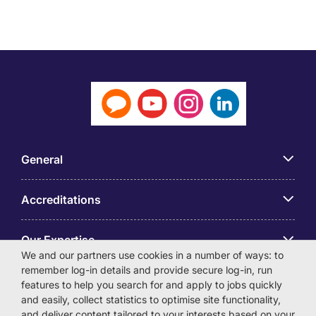
General
Accreditations
Our Expertise
We and our partners use cookies in a number of ways: to
remember log-in details and provide secure log-in, run
アプリ
features to help you search for and apply to jobs quickly
and easily, collect statistics to optimise site functionality,
and deliver content tailored to your interests based on your