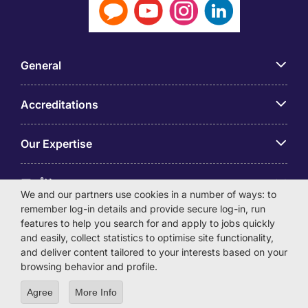
General
Accreditations
Our Expertise
アプリ
We and our partners use cookies in a number of ways: to
remember log-in details and provide secure log-in, run
Employer Centre
features to help you search for and apply to jobs quickly
and easily, collect statistics to optimise site functionality,
and deliver content tailored to your interests based on your
browsing behavior and profile.
Agree
More Info
© Michael Page International (Japan) K.K. Corporation