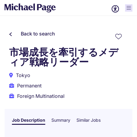
Back to search
市場成長を牽引するメデ
ィア戦略リーダー
Tokyo
Permanent
Foreign Multinational
Job Description
Summary
Similar Jobs