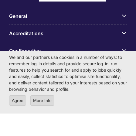
General
Accreditations
Our Expertise
We and our partners use cookies in a number of ways: to
remember log-in details and provide secure log-in, run
アプリ
features to help you search for and apply to jobs quickly
and easily, collect statistics to optimise site functionality,
and deliver content tailored to your interests based on your
Employer Centre
browsing behavior and profile.
Agree
More Info
© Michael Page International (Japan) K.K. Corporation
Number 0104-01-043253 Registered Office 6F Hulic
Kamiyacho Building 4-3-13 Toranomon, Minato-ku Tokyo