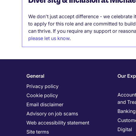
We don't just accept difference - we celebrate 
to apply for this role and are committed to bui
can thrive. If you require any support or reason
please let us know
.
General
Our Exp
Privacy policy
Accounti
Cookie policy
and Tre
Email disclaimer
Banking 
Advisory on job scams
Custome
Web accessibility statement
Digital
Site terms