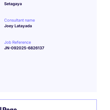
Setagaya
Consultant name
Joey Latayada
Job Reference
JN-092025-6826137
el Page