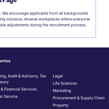
it. We encourage applicants from all backgrounds
lding inclusive, diverse workplaces where everyone
able adjustments during the recruitment process,
ertise
ng, Audit & Advisory, Tax
Legal
asury
Life Sciences
& Financial Services
Marketing
r Service
Procurement & Supply Chain
Property