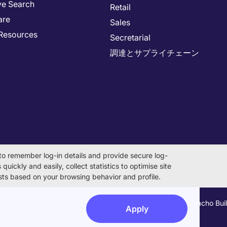
ve Search
Retail
are
Sales
Resources
Secretarial
調達とサプライチェーン
to remember log-in details and provide secure log-
quickly and easily, collect statistics to optimise site
rests based on your browsing behavior and profile.
on Number 0104-01-043253 Registered Office 6F Hulic Kamiyacho Bu
Apply