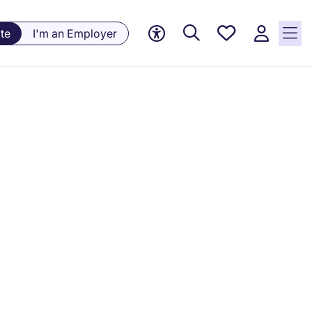
Saved
te
I'm an Employer
jobs, 0
currently
saved
jobs