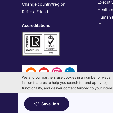
Executi
Change country/region
Healthc
Refer a Friend
Human 
IT
Accreditations
We and our partners use cookies in a number of ways: 
in, run features to help you search for and apply to jobs 
functionality, and deliver content tailored to your inte
© Michael Page International (Japan) K.K. Corporati
Save Job
License Number: 13-ユ-040405 / 派 13-300434