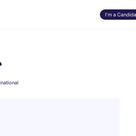
I'm a Candida
r
inational