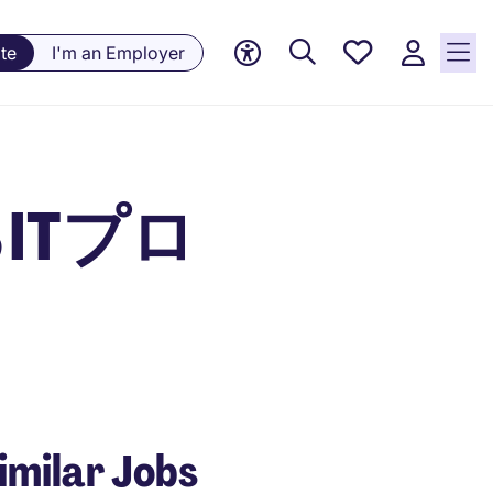
Saved
te
I'm an Employer
jobs, 0
currently
saved
jobs
るITプロ
imilar Jobs