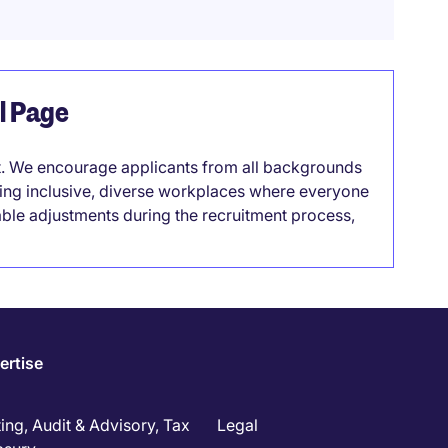
el Page
it. We encourage applicants from all backgrounds
lding inclusive, diverse workplaces where everyone
able adjustments during the recruitment process,
ertise
ng, Audit & Advisory, Tax
Legal