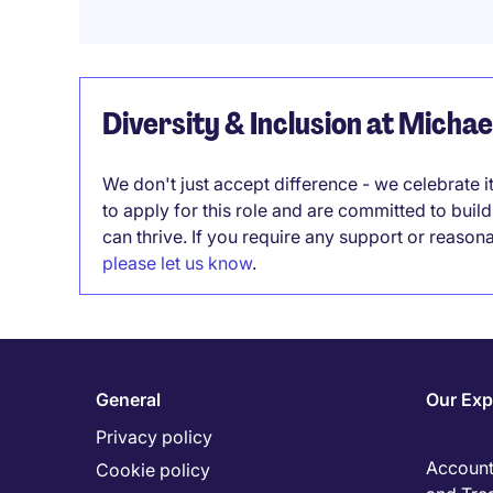
Diversity & Inclusion at Micha
We don't just accept difference - we celebrate 
to apply for this role and are committed to bui
can thrive. If you require any support or reason
please let us know
.
General
Our Exp
Privacy policy
Accounti
Cookie policy