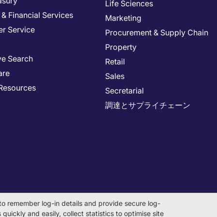
asury
Life Sciences
& Financial Services
Marketing
r Service
Procurement & Supply Chain
Property
ve Search
Retail
are
Sales
Resources
Secretarial
調達とサプライチェーン
to remember log-in details and provide secure log-
quickly and easily, collect statistics to optimise site