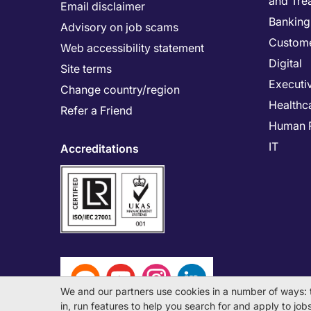
and Tre
Email disclaimer
Banking 
Advisory on job scams
Custome
Web accessibility statement
Digital
Site terms
Executi
Change country/region
Healthc
Refer a Friend
Human 
IT
Accreditations
We and our partners use cookies in a number of ways: 
in, run features to help you search for and apply to jobs 