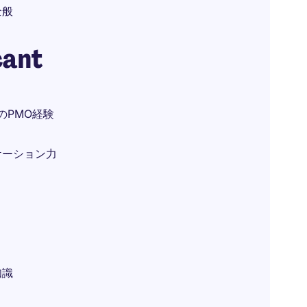
全般
cant
のPMO経験
ケーション力
知識