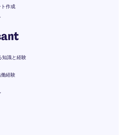
ート作成
入
cant
る知識と経験
協働経験
ル