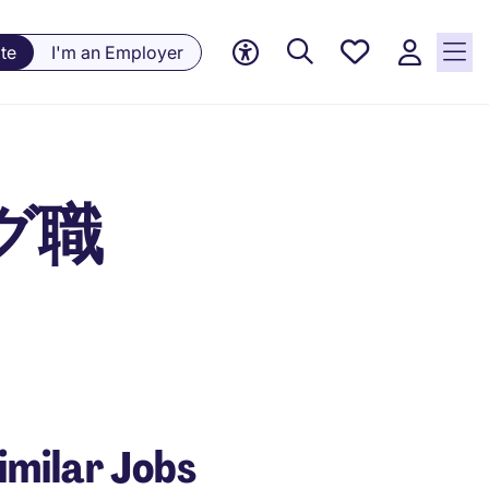
Saved
te
I'm an Employer
jobs, 0
currently
saved
jobs
グ職
imilar Jobs