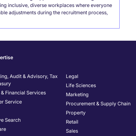
lding inclusive, diverse workplaces where everyone
able adjustments during the recruitment process,
ertise
ng, Audit & Advisory, Tax
Legal
asury
Life Sciences
& Financial Services
Marketing
r Service
Procurement & Supply Chain
Property
ve Search
Retail
are
Sales