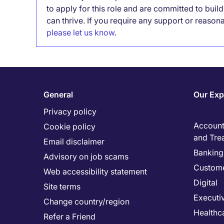
to apply for this role and are committed to bui
can thrive. If you require any support or reason
please let us know
.
General
Our Exp
Privacy policy
Accounti
Cookie policy
and Tre
Email disclaimer
Banking 
Advisory on job scams
Custome
Web accessibility statement
Digital
Site terms
Executi
Change country/region
Healthc
Refer a Friend