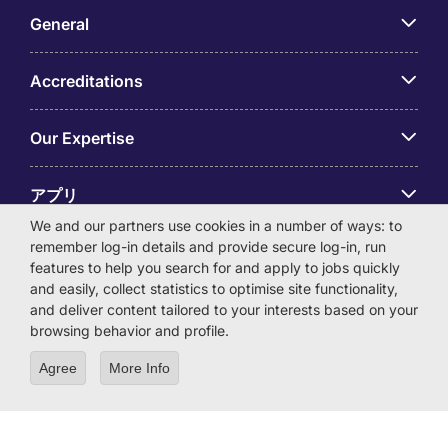
General
Accreditations
Our Expertise
アプリ
We and our partners use cookies in a number of ways: to
remember log-in details and provide secure log-in, run
Employer Centre
features to help you search for and apply to jobs quickly
and easily, collect statistics to optimise site functionality,
and deliver content tailored to your interests based on your
browsing behavior and profile.
© Michael Page International (Japan) K.K. Corporation
Agree
More Info
Number 0104-01-043253 Registered Office 6F Hulic
Kamiyacho Building 4-3-13 Toranomon, Minato-ku Tokyo
105-0001