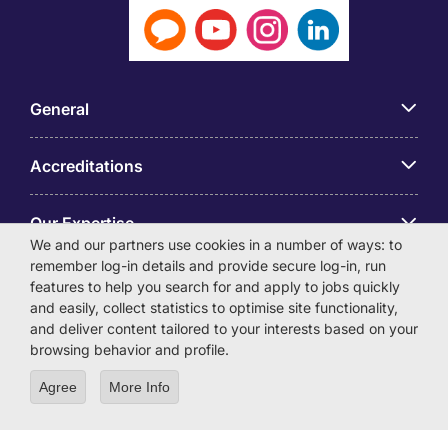
General
Accreditations
Our Expertise
We and our partners use cookies in a number of ways: to
remember log-in details and provide secure log-in, run
アプリ
features to help you search for and apply to jobs quickly
and easily, collect statistics to optimise site functionality,
and deliver content tailored to your interests based on your
Employer Centre
browsing behavior and profile.
Agree
More Info
© Michael Page International (Japan) K.K. Corporation