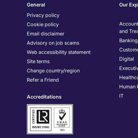
General
Our Exp
Privacy policy
Accounti
Cookie policy
and Tre
Email disclaimer
Banking 
Advisory on job scams
Custome
Web accessibility statement
Digital
Site terms
Executi
Change country/region
Healthc
Refer a Friend
Human 
IT
Accreditations