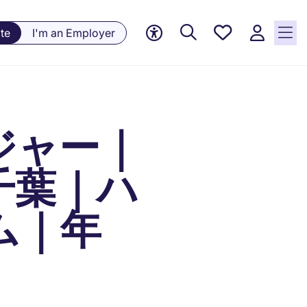
Saved
te
I'm an Employer
jobs, 0
currently
saved
jobs
ジャー｜
千葉｜ハ
ム｜年