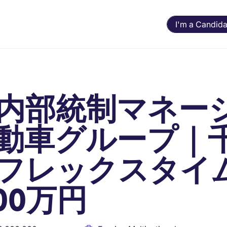
I'm a Candida
内部統制マネー
動車グループ｜
フレックスタイ
000万円