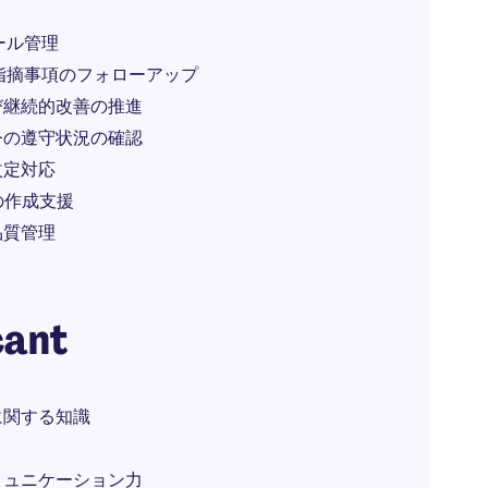
ール管理
、指摘事項のフォローアップ
び継続的改善の推進
令の遵守状況の確認
改定対応
の作成支援
品質管理
ト
cant
に関する知識
ミュニケーション力