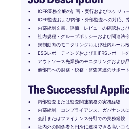
ICFR業務全般の計画・実行およびスケジュ
ICFR監査および内部・外部監査への対応
内部統制文書、評価、レビューの確認およ
社内規程・グループポリシーおよび関連法
規制動向のモニタリングおよび社内ルール
ESGレポーティングおよび非IFRSレポート
アウトソース先業務のモニタリングおよび
他部門への財務・税務・監査関連のサポー
The Successful Appli
内部監査または監査関連業務の実務経験
内部統制、コンプライアンス、ガバナンス
会計またはファイナンス分野での実務経験
社内外の関係者と円滑に連携できる高いコ