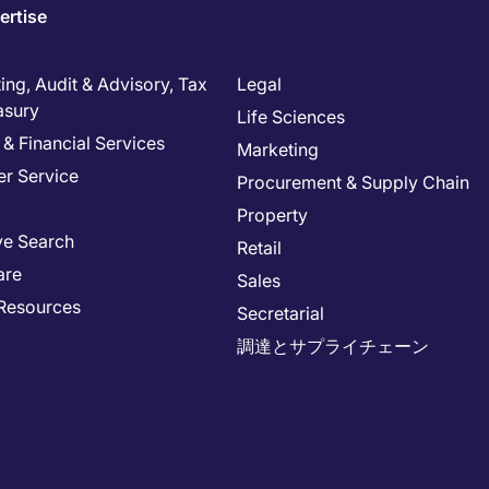
ertise
ng, Audit & Advisory, Tax
Legal
asury
Life Sciences
& Financial Services
Marketing
r Service
Procurement & Supply Chain
Property
ve Search
Retail
are
Sales
Resources
Secretarial
調達とサプライチェーン