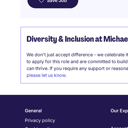
Save Job
Diversity & Inclusion at Micha
We don't just accept difference - we celebrate 
to apply for this role and are committed to bui
can thrive. If you require any support or reason
please let us know
.
General
Our Exp
Privacy policy