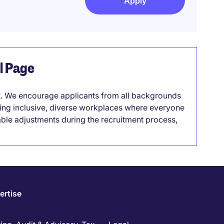
Apply
el Page
it. We encourage applicants from all backgrounds
lding inclusive, diverse workplaces where everyone
able adjustments during the recruitment process,
ertise