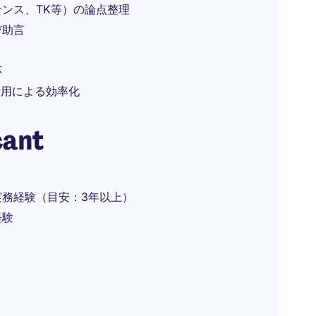
ンス、TK等）の論点整理
び助言
応
活用による効率化
cant
務経験（目安：3年以上）
経験