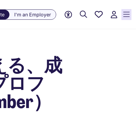
Saved
te
I'm an Employer
jobs, 0
currently
saved
jobs
える、成
プロフ
mber）