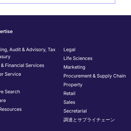
ertise
ng, Audit & Advisory, Tax
Legal
asury
Life Sciences
& Financial Services
Marketing
r Service
Procurement & Supply Chain
Property
ve Search
Retail
are
Sales
Resources
Secretarial
調達とサプライチェーン