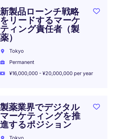
新製品ローンチ戦略
フィ
をリードするマーケ
戦略を
ティング責任者（製
リー
薬）
Tokyo
Tokyo
Perma
Permanent
¥10,00
¥16,000,000 - ¥20,000,000 per year
[JP/
製薬業界でデジタル
業医/
マーケティングを推
ドクター
進するポジション
(年収
2300
Tokyo