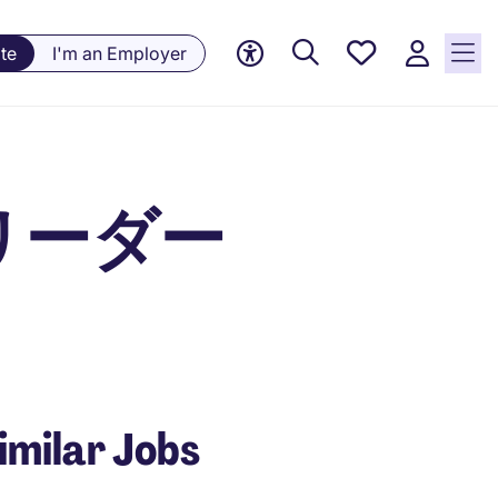
Saved
te
I'm an Employer
jobs, 0
currently
saved
jobs
/ リーダー
imilar Jobs