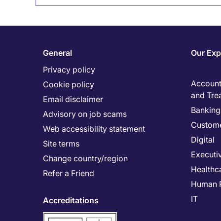
General
Our Exp
Privacy policy
Accounti
Cookie policy
and Tre
Email disclaimer
Banking 
Advisory on job scams
Custome
Web accessibility statement
Digital
Site terms
Executi
Change country/region
Healthc
Refer a Friend
Human 
IT
Accreditations