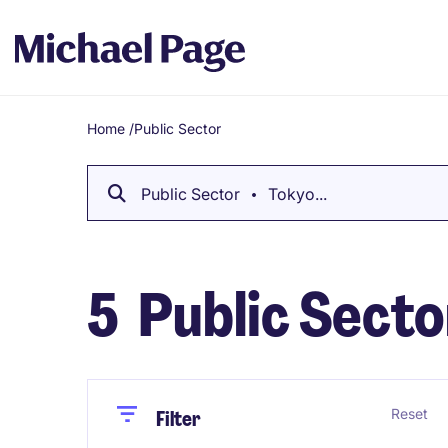
Home
/
Public Sector
Breadcrumb
Public Sector
Tokyo...
5
Public Secto
Close
Close
Reset
Filter