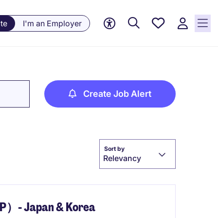
Saved
te
I'm an Employer
jobs, 0
currently
saved
jobs
Create Job Alert
Sort by
Relevancy
 Japan & Korea