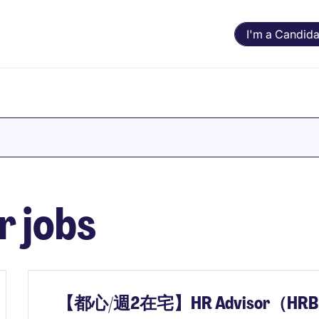
I'm a Candida
r jobs
【都心/週2在宅】HR Advisor（HRBP）-