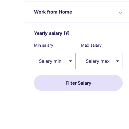
Work from Home
Yearly salary
(¥)
Expand / collapse
Min salary
Max salary