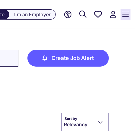
Saved
te
I'm an Employer
jobs, 0
currently
saved
jobs
Create Job Alert
Sort by
Relevancy