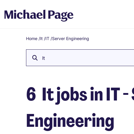
Home
/
It
/
IT
/
Server Engineering
Breadcrumb
It
6
It jobs in IT 
Engineering