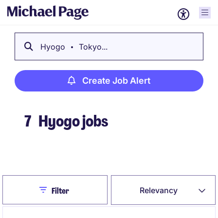
Hyogo
Tokyo...
Create Job Alert
7
Hyogo jobs
Create Job Alert
Close
Relevancy
Filter