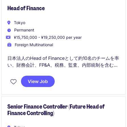
Head of Finance
Tokyo
Permanent
¥15,750,000 - ¥19,250,000 per year
Foreign Multinational
日本法人のHead of Financeとして約10名のチームを率
い、財務会計、FP&A、税務、監査、内部統制を含むフ
ァイナンス機能全体を統括します。
View Job
日本の経営陣および海外のリージョナル・グローバル
チームと連携し、財務の健全性を確保しながら、事業
の成長、収益性向上、組織力強化を推進するポジショ
ンです。
Senior Finance Controller (Future Head of
Finance Controlling)