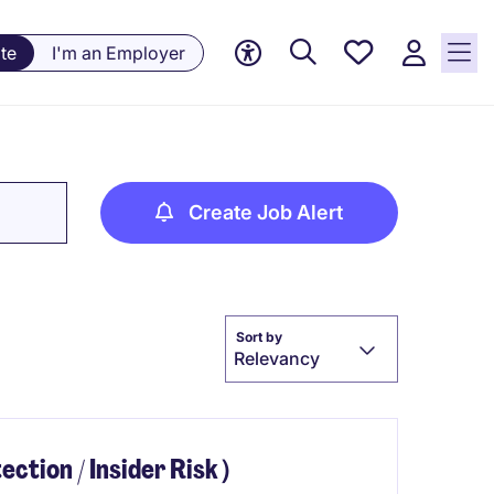
Saved
te
I'm an Employer
jobs, 0
currently
saved
jobs
Create Job Alert
Sort by
Relevancy
ction / Insider Risk）