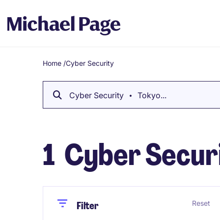
Home
/
Cyber Security
Breadcrumb
Cyber Security
Tokyo...
1
Cyber Securi
Close
Close
Reset
Filter