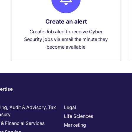
Create an alert
Create Job alert to receive Cyber
Security jobs via email the minute they
become available
ertise
ng, Audit & Advisory, Tax
Legal
asury
Life Sciences
& Financial Services
Marketing