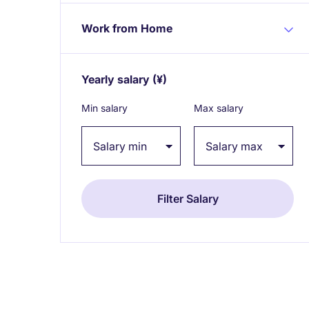
Work from Home
Yearly salary
(¥)
Expand / collapse
Min salary
Max salary