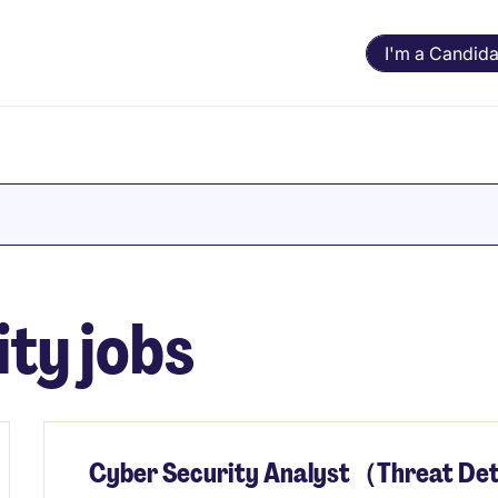
I'm a Candida
ty jobs
Cyber Security Analyst（Threat Dete