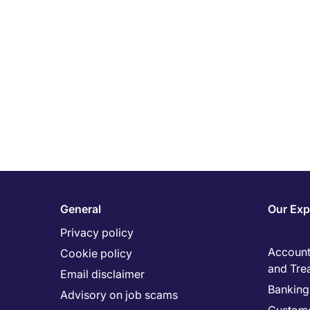
General
Our Exp
Privacy policy
Accounti
Cookie policy
and Tre
Email disclaimer
Banking 
Advisory on job scams