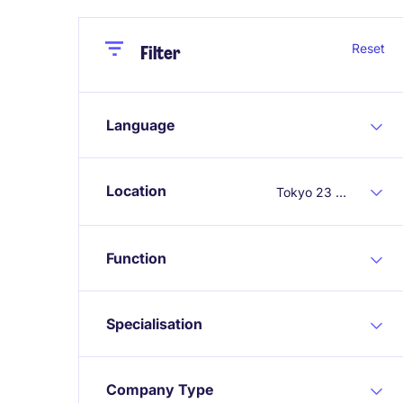
Close
Close
Reset
Filter
Language
Location
Tokyo 23 Wards
Function
Specialisation
Company Type