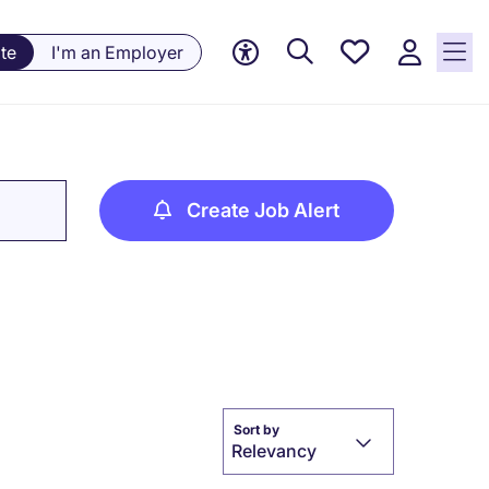
Saved
te
I'm an Employer
jobs, 0
currently
saved
jobs
Create Job Alert
Sort by
Relevancy