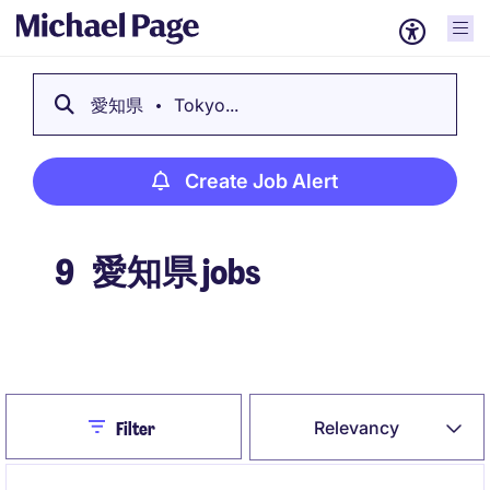
愛知県
Tokyo...
Create Job Alert
9
愛知県 jobs
Create Job Alert
Close
Relevancy
Filter