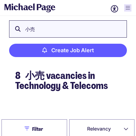
小売
Create Job Alert
8
小売 vacancies in
Technology & Telecoms
Create Job Alert
Close
Relevancy
Filter