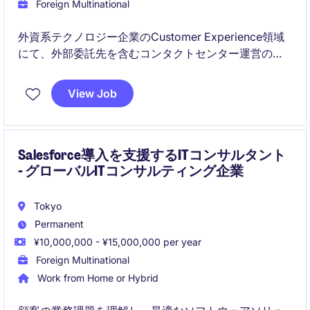
Foreign Multinational
外資系テクノロジー企業のCustomer Experience領域
にて、外部委託先を含むコンタクトセンター運営の最
適化と、KPI改善・業務変革を推進いただくポジション
です。
View Job
現場運営の支援だけでなく、データ分析、レポーティ
ング、CX/EX向上、AI活用や自動化施策まで幅広く関
わることができ、中長期的に業務に取り組める方に適
した役割です。
Salesforce導入を支援するITコンサルタント
- グローバルITコンサルティング企業
Tokyo
Permanent
¥10,000,000 - ¥15,000,000 per year
Foreign Multinational
Work from Home or Hybrid