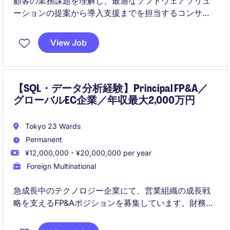
顧客の業務課題を理解し、最適なソフトウェアソリュ
ーションの提案から導入支援までを担当するコンサル
タントポジションです。日本語・英語の両方を活用し
ながら、顧客のビジネス成果創出に貢献していただき
View Job
ます。
【SQL・データ分析経験】Principal FP&A／
グローバルEC企業／年収最大2,000万円
Tokyo 23 Wards
Permanent
¥12,000,000 - ¥20,000,000 per year
Foreign Multinational
急成長中のテクノロジー企業にて、営業組織の成長戦
略を支えるFP&Aポジションを募集しています。財務会
計の専門性よりも、Excel・SQL・財務モデリングを活
用したデータドリブンな意思決定支援や事業分析の経