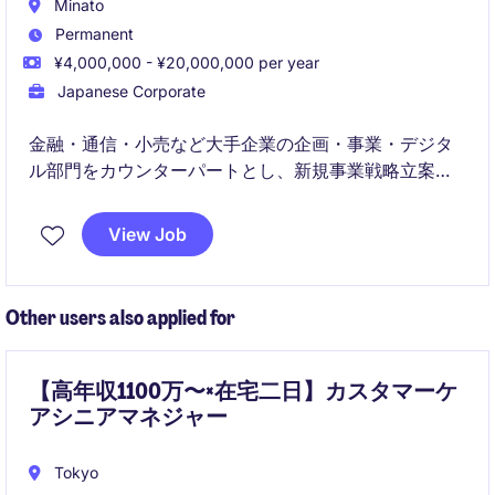
Minato
Permanent
¥4,000,000 - ¥20,000,000 per year
Japanese Corporate
金融・通信・小売など大手企業の企画・事業・デジタ
ル部門をカウンターパートとし、新規事業戦略立案や
データ活用、生成AI・機械学習の導入などを通じてビ
ジネス変革を推進する。
View Job
戦略策定に留まらず、データ基盤高度化や顧客体験設
計、マーケティング最適化まで踏み込み、クライアン
Other users also applied for
トと伴走しながらトップライン向上に直結する施策の
実行支援を担う。
【高年収1100万〜×在宅二日】カスタマーケ
アシニアマネジャー
Tokyo