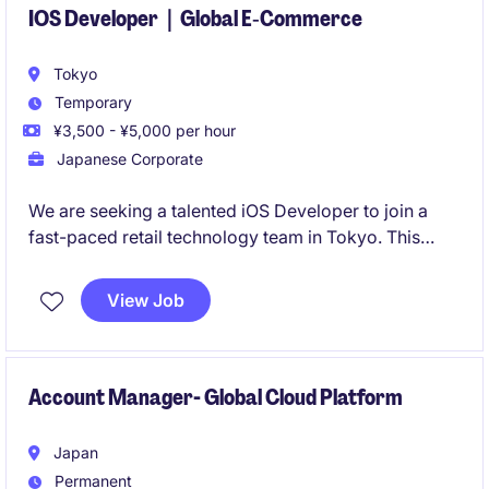
IOS Developer｜Global E‑Commerce
Tokyo
Temporary
¥3,500 - ¥5,000 per hour
Japanese Corporate
We are seeking a talented iOS Developer to join a
fast-paced retail technology team in Tokyo. This
temporary role offers a unique opportunity to work
on cutting-edge mobile applications in a dynamic
View Job
and innovative environment.
Account Manager- Global Cloud Platform
Japan
Permanent