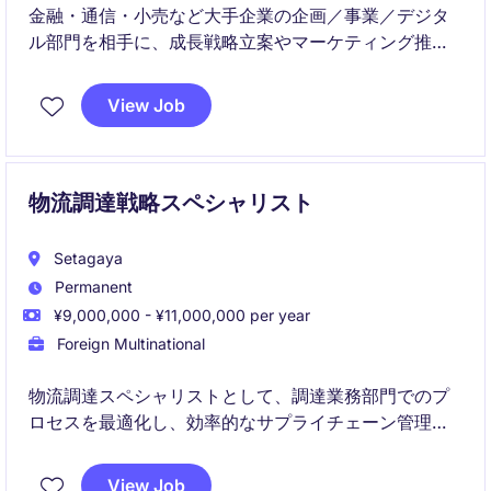
金融・通信・小売など大手企業の企画／事業／デジタ
ル部門を相手に、成長戦略立案やマーケティング推
進、データアナリティクス活用、生成AIなどを活用し
たビジネス変革をリードする業務。クライアントと直
View Job
接契約のもと、単なる提言にとどまらず実行フェーズ
まで伴走し、顧客理解の深化とデータ活用によって非
連続な成長を実現する。
物流調達戦略スペシャリスト
Setagaya
Permanent
¥9,000,000 - ¥11,000,000 per year
Foreign Multinational
物流調達スペシャリストとして、調達業務部門でのプ
ロセスを最適化し、効率的なサプライチェーン管理を
サポートする役割を担います。小売業界における調達
および供給チェーンの専門知識を活かし、組織の目標
View Job