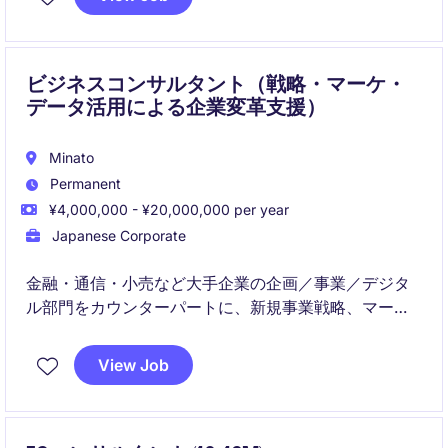
達成に貢献するポジションです。
ビジネスコンサルタント（戦略・マーケ・
データ活用による企業変革支援）
Minato
Permanent
¥4,000,000 - ¥20,000,000 per year
Japanese Corporate
金融・通信・小売など大手企業の企画／事業／デジタ
ル部門をカウンターパートに、新規事業戦略、マーケ
ティング、データ活用、生成AI活用などのテーマで企
業変革をリードする。クライアント直契約が中心で、
View Job
仮説構築から提案・実行支援まで一気通貫で担い、実
行性の高い組織・施策設計を通じてビジネス成果の創
出にコミットする。