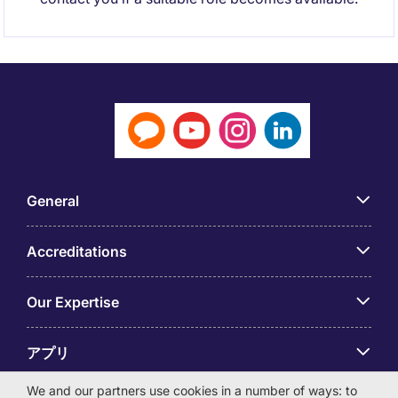
General
Accreditations
Our Expertise
アプリ
We and our partners use cookies in a number of ways: to