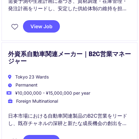
需要予測や生産計画に基づき、資材調達・在庫管理・
発注計画をリードし、安定した供給体制の維持を担う
ポジションです。
View Job
製造・物流・開発部門およびサプライヤーと連携しな
がら、在庫最適化やサプライチェーン改善を推進いた
だきます。
外資系自動車関連メーカー｜B2C営業マネー
ジャー
Tokyo 23 Wards
Permanent
¥10,000,000 - ¥15,000,000 per year
Foreign Multinational
日本市場における自動車関連製品のB2C営業をリード
し、既存チャネルの深耕と新たな成長機会の創出を担
うポジションです。営業戦略、主要顧客との関係構
築、チームマネジメントを通じて、売上と利益の拡大