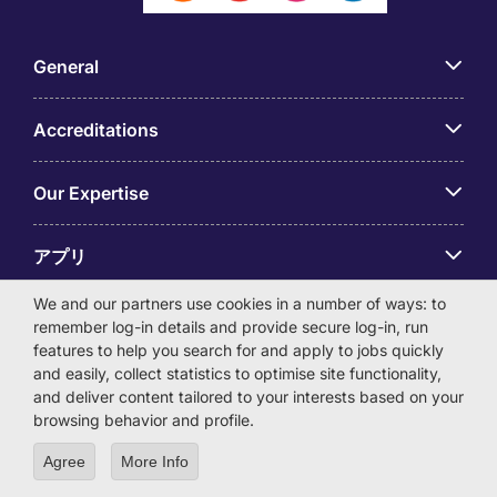
General
Accreditations
Our Expertise
アプリ
We and our partners use cookies in a number of ways: to
Employer Centre
remember log-in details and provide secure log-in, run
features to help you search for and apply to jobs quickly
and easily, collect statistics to optimise site functionality,
and deliver content tailored to your interests based on your
browsing behavior and profile.
© Michael Page International (Japan) K.K. Corporation
Agree
More Info
Number 0104-01-043253 Registered Office 6F Hulic
Kamiyacho Building 4-3-13 Toranomon, Minato-ku Tokyo