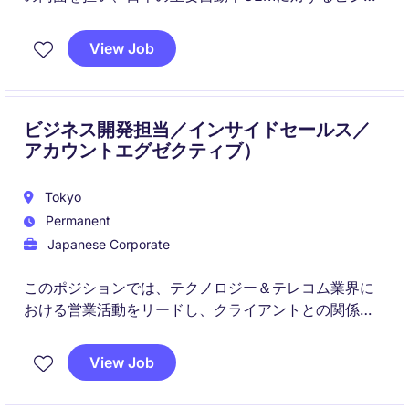
ス拡大を支える役割です。顧客と社内をつなぐハブと
して、安定した関係構築と将来的な成長機会の創出を
View Job
推進いただきます。
ビジネス開発担当／インサイドセールス／
アカウントエグゼクティブ）
Tokyo
Permanent
Japanese Corporate
このポジションでは、テクノロジー＆テレコム業界に
おける営業活動をリードし、クライアントとの関係構
築を行いながら、ビジネス成長をサポートします。ア
カウントマネージャーとして、戦略的な営業スキルと
View Job
顧客志向のアプローチが求められます。