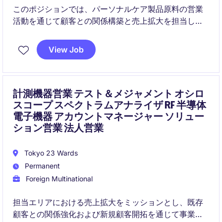
このポジションでは、パーソナルケア製品原料の営業
活動を通じて顧客との関係構築と売上拡大を担当しま
す。業界の知識を活かし、顧客満足とビジネス成長に
貢献できる方を募集しています。
View Job
計測機器営業 テスト＆メジャメント オシロ
スコープ スペクトラムアナライザ RF 半導体
電子機器 アカウントマネージャー ソリュー
ション営業 法人営業
Tokyo 23 Wards
Permanent
Foreign Multinational
担当エリアにおける売上拡大をミッションとし、既存
顧客との関係強化および新規顧客開拓を通じて事業成