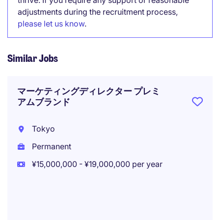
thrive. If you require any support or reasonable
adjustments during the recruitment process,
please let us know
.
Similar Jobs
マーケティングディレクター プレミ
アムブランド
Tokyo
Permanent
¥15,000,000 - ¥19,000,000 per year