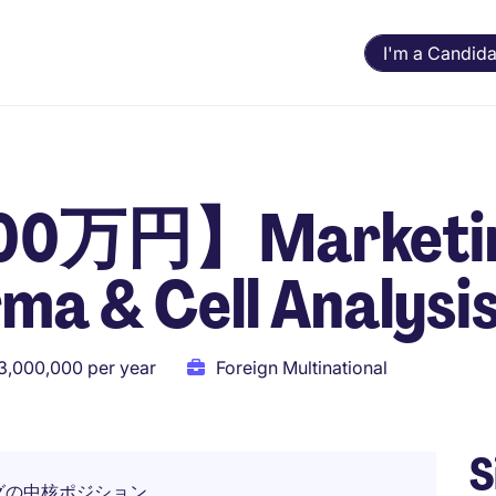
I'm a Candida
万円】Marketi
a & Cell Analysi
13,000,000 per year
Foreign Multinational
S
ングの中核ポジション