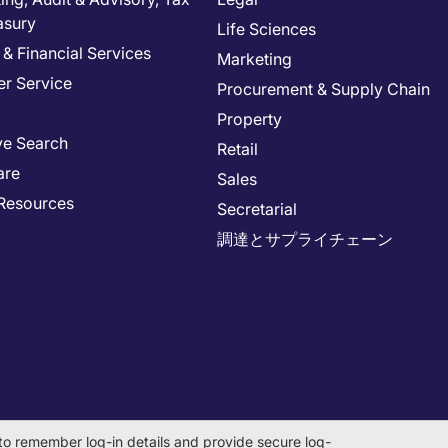
asury
Life Sciences
& Financial Services
Marketing
r Service
Procurement & Supply Chain
Property
ve Search
Retail
are
Sales
Resources
Secretarial
調達とサプライチェーン
to remember log-in details and provide secure log-