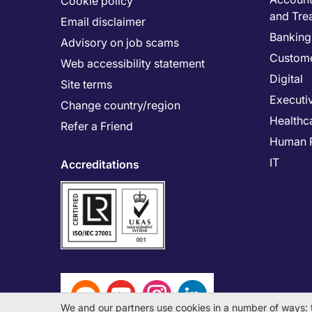
Cookie policy
and Tre
Email disclaimer
Banking 
Advisory on job scams
Custome
Web accessibility statement
Digital
Site terms
Executi
Change country/region
Healthc
Refer a Friend
Human 
IT
Accreditations
We and our partners use cookies in a number of ways: 