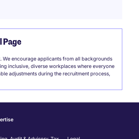
el Page
it. We encourage applicants from all backgrounds
lding inclusive, diverse workplaces where everyone
able adjustments during the recruitment process,
ertise
ng, Audit & Advisory, Tax
Legal