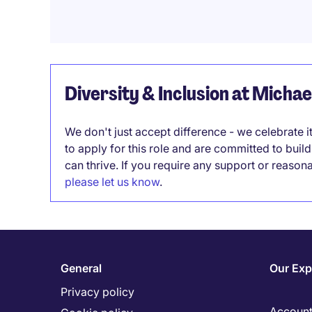
Diversity & Inclusion at Micha
We don't just accept difference - we celebrate 
to apply for this role and are committed to bui
can thrive. If you require any support or reason
please let us know
.
General
Our Exp
Privacy policy
Accounti