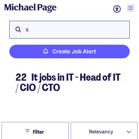
It
Create Job Alert
22
It jobs in IT - Head of IT
/ CIO / CTO
Create Job Alert
Close
Relevancy
Filter