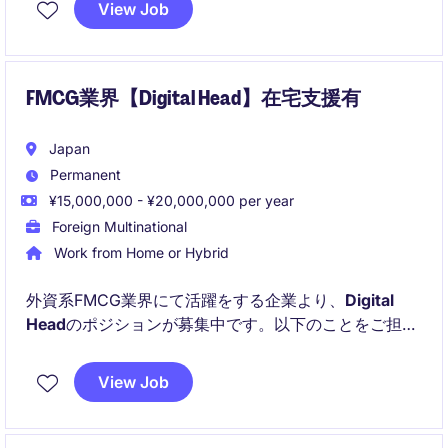
View Job
事業責任者や開発組織と連携しながら、事業成長を支
えるデータ活用戦略の立案から組織マネジメントまで
幅広く担当します。
FMCG業界【Digital Head】在宅支援有
Japan
Permanent
¥15,000,000 - ¥20,000,000 per year
Foreign Multinational
Work from Home or Hybrid
外資系FMCG業界にて活躍をする企業より、
Digital
Head
のポジションが募集中です。以下のことをご担当
いただけます：
View Job