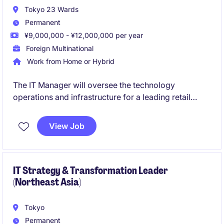
Tokyo 23 Wards
Permanent
¥9,000,000 - ¥12,000,000 per year
Foreign Multinational
Work from Home or Hybrid
The IT Manager will oversee the technology
operations and infrastructure for a leading retail
company, ensuring seamless functionality and
efficiency. This role offers an opportunity to lead a
View Job
team and drive technological innovation within the
retail industry.
IT Strategy & Transformation Leader
(Northeast Asia)
Tokyo
Permanent