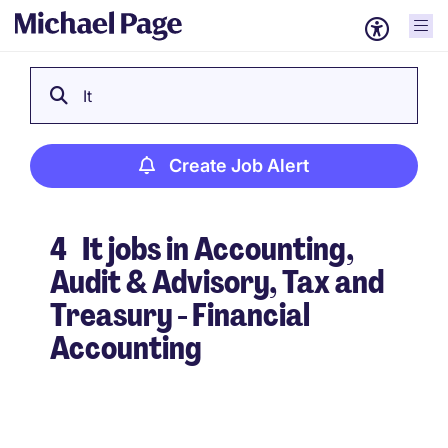
It
Create Job Alert
4
It jobs in Accounting,
Audit & Advisory, Tax and
Treasury - Financial
Accounting
Create Job Alert